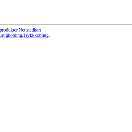
produkter
,
Nettstedkart
rtigkobling
,
Trykkkobling
,