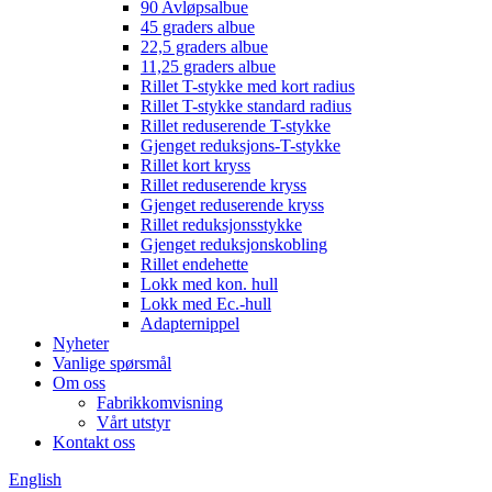
90 Avløpsalbue
45 graders albue
22,5 graders albue
11,25 graders albue
Rillet T-stykke med kort radius
Rillet T-stykke standard radius
Rillet reduserende T-stykke
Gjenget reduksjons-T-stykke
Rillet kort kryss
Rillet reduserende kryss
Gjenget reduserende kryss
Rillet reduksjonsstykke
Gjenget reduksjonskobling
Rillet endehette
Lokk med kon. hull
Lokk med Ec.-hull
Adapternippel
Nyheter
Vanlige spørsmål
Om oss
Fabrikkomvisning
Vårt utstyr
Kontakt oss
English