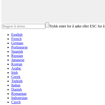
Trykk enter for å søke eller ESC for å
English
French
German
Portuguese
Spanish
Russian
Japanese
Korean
Arabic
Irish
Greek
Turkish
Italian
Danish
Romanian
Indonesian
Czech