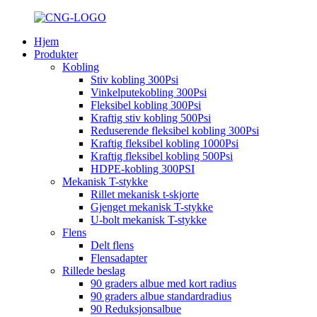
Hjem
Produkter
Kobling
Stiv kobling 300Psi
Vinkelputekobling 300Psi
Fleksibel kobling 300Psi
Kraftig stiv kobling 500Psi
Reduserende fleksibel kobling 300Psi
Kraftig fleksibel kobling 1000Psi
Kraftig fleksibel kobling 500Psi
HDPE-kobling 300PSI
Mekanisk T-stykke
Rillet mekanisk t-skjorte
Gjenget mekanisk T-stykke
U-bolt mekanisk T-stykke
Flens
Delt flens
Flensadapter
Rillede beslag
90 graders albue med kort radius
90 graders albue standardradius
90 Reduksjonsalbue