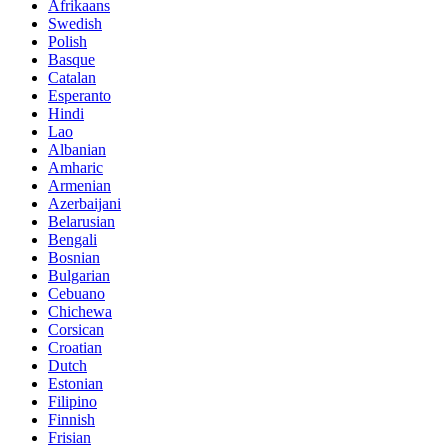
Afrikaans
Swedish
Polish
Basque
Catalan
Esperanto
Hindi
Lao
Albanian
Amharic
Armenian
Azerbaijani
Belarusian
Bengali
Bosnian
Bulgarian
Cebuano
Chichewa
Corsican
Croatian
Dutch
Estonian
Filipino
Finnish
Frisian