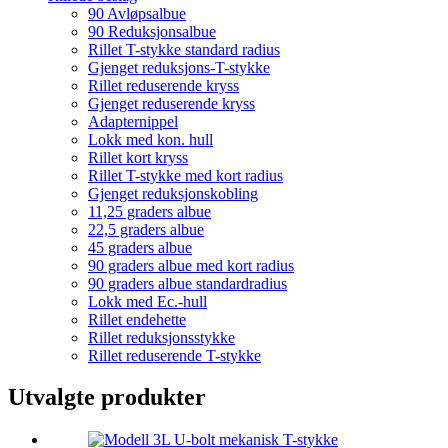
90 Avløpsalbue
90 Reduksjonsalbue
Rillet T-stykke standard radius
Gjenget reduksjons-T-stykke
Rillet reduserende kryss
Gjenget reduserende kryss
Adapternippel
Lokk med kon. hull
Rillet kort kryss
Rillet T-stykke med kort radius
Gjenget reduksjonskobling
11,25 graders albue
22,5 graders albue
45 graders albue
90 graders albue med kort radius
90 graders albue standardradius
Lokk med Ec.-hull
Rillet endehette
Rillet reduksjonsstykke
Rillet reduserende T-stykke
Utvalgte produkter