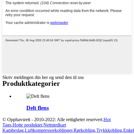
Skriv meldingen din her og send den til oss
Produktkategorier
Delt flens
© Opphavsrett - 2010-2022: Alle rettigheter reservert.
Hot
Tags
,
Hotte produkter
,
Nettstedkart
Kambeslag
,
Luftkompressorkoblinger
,
Rørkobling
,
Trykkkobling
,
Enke