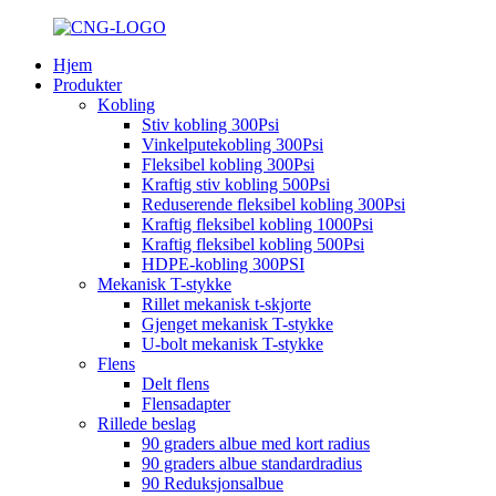
Hjem
Produkter
Kobling
Stiv kobling 300Psi
Vinkelputekobling 300Psi
Fleksibel kobling 300Psi
Kraftig stiv kobling 500Psi
Reduserende fleksibel kobling 300Psi
Kraftig fleksibel kobling 1000Psi
Kraftig fleksibel kobling 500Psi
HDPE-kobling 300PSI
Mekanisk T-stykke
Rillet mekanisk t-skjorte
Gjenget mekanisk T-stykke
U-bolt mekanisk T-stykke
Flens
Delt flens
Flensadapter
Rillede beslag
90 graders albue med kort radius
90 graders albue standardradius
90 Reduksjonsalbue