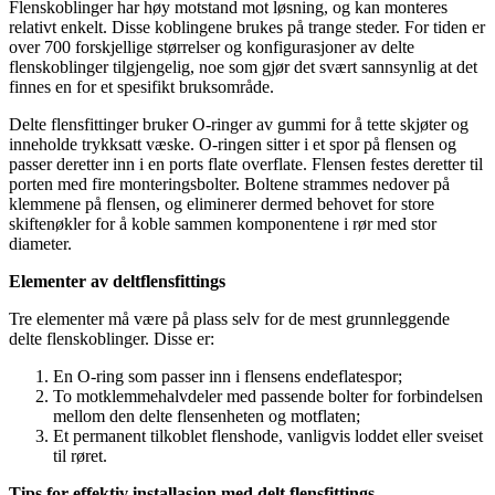
Flenskoblinger har høy motstand mot løsning, og kan monteres
relativt enkelt. Disse koblingene brukes på trange steder. For tiden er
over 700 forskjellige størrelser og konfigurasjoner av delte
flenskoblinger tilgjengelig, noe som gjør det svært sannsynlig at det
finnes en for et spesifikt bruksområde.
Delte flensfittinger bruker O-ringer av gummi for å tette skjøter og
inneholde trykksatt væske. O-ringen sitter i et spor på flensen og
passer deretter inn i en ports flate overflate. Flensen festes deretter til
porten med fire monteringsbolter. Boltene strammes nedover på
klemmene på flensen, og eliminerer dermed behovet for store
skiftenøkler for å koble sammen komponentene i rør med stor
diameter.
Elementer av deltflensfittings
Tre elementer må være på plass selv for de mest grunnleggende
delte flenskoblinger. Disse er:
En O-ring som passer inn i flensens endeflatespor;
To motklemmehalvdeler med passende bolter for forbindelsen
mellom den delte flensenheten og motflaten;
Et permanent tilkoblet flenshode, vanligvis loddet eller sveiset
til røret.
Tips for effektiv installasjon med delt flensfittings