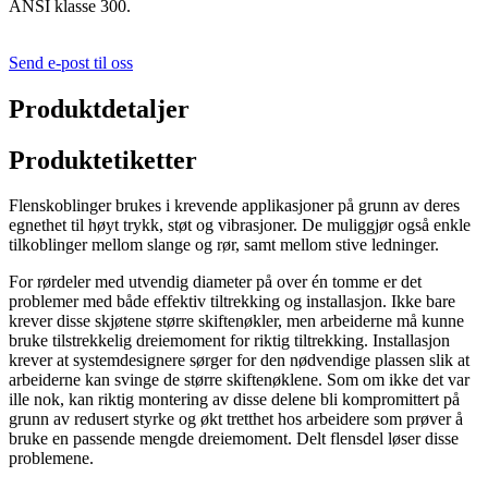
ANSI klasse 300.
Send e-post til oss
Produktdetaljer
Produktetiketter
Flenskoblinger brukes i krevende applikasjoner på grunn av deres
egnethet til høyt trykk, støt og vibrasjoner. De muliggjør også enkle
tilkoblinger mellom slange og rør, samt mellom stive ledninger.
For rørdeler med utvendig diameter på over én tomme er det
problemer med både effektiv tiltrekking og installasjon. Ikke bare
krever disse skjøtene større skiftenøkler, men arbeiderne må kunne
bruke tilstrekkelig dreiemoment for riktig tiltrekking. Installasjon
krever at systemdesignere sørger for den nødvendige plassen slik at
arbeiderne kan svinge de større skiftenøklene. Som om ikke det var
ille nok, kan riktig montering av disse delene bli kompromittert på
grunn av redusert styrke og økt tretthet hos arbeidere som prøver å
bruke en passende mengde dreiemoment. Delt flensdel løser disse
problemene.