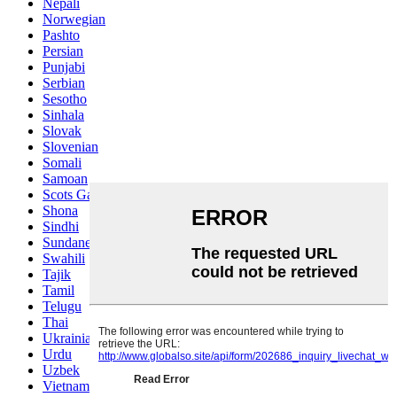
Nepali
Norwegian
Pashto
Persian
Punjabi
Serbian
Sesotho
Sinhala
Slovak
Slovenian
Somali
Samoan
Scots Gaelic
Shona
Sindhi
Sundanese
Swahili
Tajik
Tamil
Telugu
Thai
Ukrainian
Urdu
Uzbek
Vietnamese