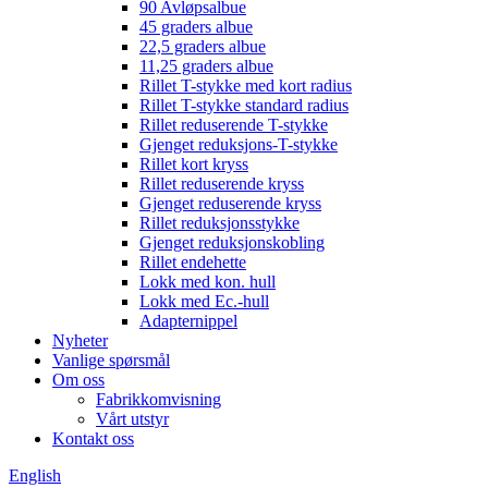
90 Avløpsalbue
45 graders albue
22,5 graders albue
11,25 graders albue
Rillet T-stykke med kort radius
Rillet T-stykke standard radius
Rillet reduserende T-stykke
Gjenget reduksjons-T-stykke
Rillet kort kryss
Rillet reduserende kryss
Gjenget reduserende kryss
Rillet reduksjonsstykke
Gjenget reduksjonskobling
Rillet endehette
Lokk med kon. hull
Lokk med Ec.-hull
Adapternippel
Nyheter
Vanlige spørsmål
Om oss
Fabrikkomvisning
Vårt utstyr
Kontakt oss
English