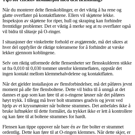
Når du monterer delte flenskoblinger, er det viktig å ha rene og
glatte overflater på kontaktflatene. Ellers vil skjøtene lekke.
Inspeksjon av skjøtene for riper, hull og skraping kan forhindre
fremtidige problemer. Det er viktig å merke seg at ru overflater også
vil bidra til slitasje på O-ringer.
I situasjoner der vinkelrette forhold er avgjørende, må det sikres at
hver del oppfyller de riktige toleransene for å forhindre at væske
lekker gjennom koblingene.
Selv om riktig utformede delte flensenheter ser flensskulderen stikke
ut fra 0,010 til 0,030 tommer utenfor klemmeflaten, oppstår det
ingen kontakt mellom klemmehalvdelene og kontaktflaten.
Når det gjelder installasjon av flensforbindelser, må det påføres jevnt
moment på alle fire flensboltene. Dette vil bidra til å unngå at det
dannes et gap som kan føre til at o-ringene løsner når det påføres
høyt trykk. I tillegg må hver bolt strammes gradvis og jevnt ved
hjelp av et kryssmønster når boltene strammes. Det anbefales ikke å
bruke luftnøkler til dette formålet, da trykket ikke er lett å kontrollere
og kan føre til at boltene strammes for hardt.
Flensen kan tippe oppover når bare én av fire bolter er strammet
ordentlig. Dette kan føre til at O-ringen klemmes. Når dette skjer, er