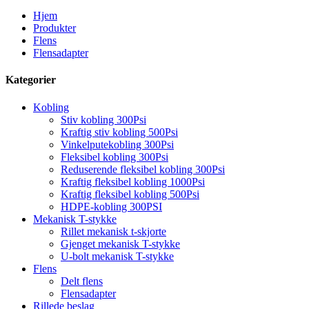
Hjem
Produkter
Flens
Flensadapter
Kategorier
Kobling
Stiv kobling 300Psi
Kraftig stiv kobling 500Psi
Vinkelputekobling 300Psi
Fleksibel kobling 300Psi
Reduserende fleksibel kobling 300Psi
Kraftig fleksibel kobling 1000Psi
Kraftig fleksibel kobling 500Psi
HDPE-kobling 300PSI
Mekanisk T-stykke
Rillet mekanisk t-skjorte
Gjenget mekanisk T-stykke
U-bolt mekanisk T-stykke
Flens
Delt flens
Flensadapter
Rillede beslag