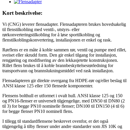
Kort beskrivelse:
Vi (CNG) leverer flensadapter. Flensadapteren brukes hovedsakelig
til flenstilkobling med ventil-, utstyrs- eller
rørkonverteringstilkobling for å løse sportilkobling og
flenstilkoblingskonvertering, installasjonen er enkel og rask.
Rørflens er en måte å koble sammen rør, ventil og pumpe med rillet,
sveiset eller skrudd form. Den gir enkel tilgang for installasjon,
rengjøring og modifisering av den lekkasjetette konstruksjonen.
Rillet flens brukes til å koble brannbeskyttelsesrørledning for
transportvann og brannslukningsmiddel ved rask installasjon.
Flensadapteren gir direkte overgang fra HDPE-rør og/eller beslag til
ANSI klasse 125 eller 150 flensede komponenter.
Flensens bolthull er utformet i ovalt hull. ANSI klasse 125 og 150
og PN16-flenser er universelt tilgjengelige, med DN50 til DN80 (2
til 3) for begge PN10 nominelle flenser; DN100 til DN150 (4 til 6)
for begge flenser PN10 nominell flens.
I tillegg til standardflensene beskrevet ovenfor, er det også
tilgjengelig å tilby flenser under andre standarder som JIS 10K og