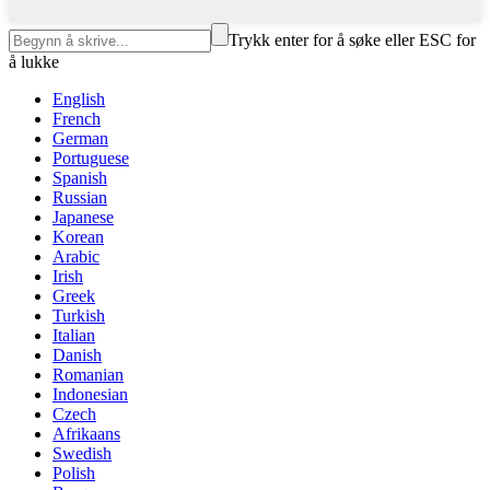
Trykk enter for å søke eller ESC for
å lukke
English
French
German
Portuguese
Spanish
Russian
Japanese
Korean
Arabic
Irish
Greek
Turkish
Italian
Danish
Romanian
Indonesian
Czech
Afrikaans
Swedish
Polish