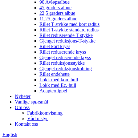
90 Avløpsalbue
45 graders albue
22,5 graders albue
11,25 graders albue
Rillet T-stykke med kort radius
Rillet T-stykke standard radius
Rillet reduserende T-stykke
Gjenget reduksjons-T-stykke
Rillet kort kryss
Rillet reduserende kryss
Gjenget reduserende kryss
Rillet reduksjonsstykke
Gjenget reduksjonskobling
Rillet endehette
Lokk med kon. hull
Lokk med Ec.-hull
Adapternippel
Nyheter
Vanlige spørsmål
Om oss
Fabrikkomvisning
Vårt utstyr
Kontakt oss
English