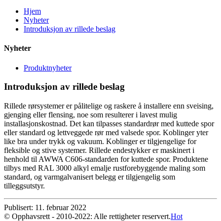
Hjem
Nyheter
Introduksjon av rillede beslag
Nyheter
Produktnyheter
Introduksjon av rillede beslag
Rillede rørsystemer er pålitelige og raskere å installere enn sveising,
gjenging eller flensing, noe som resulterer i lavest mulig
installasjonskostnad. Det kan tilpasses standardrør med kuttede spor
eller standard og lettveggede rør med valsede spor. Koblinger yter
like bra under trykk og vakuum. Koblinger er tilgjengelige for
fleksible og stive systemer. Rillede endestykker er maskinert i
henhold til AWWA C606-standarden for kuttede spor. Produktene
tilbys med RAL 3000 alkyl emalje rustforebyggende maling som
standard, og varmgalvanisert belegg er tilgjengelig som
tilleggsutstyr.
Publisert: 11. februar 2022
© Opphavsrett - 2010-2022: Alle rettigheter reservert.
Hot