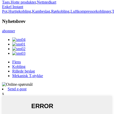
Tags
,
Hotte produkter
,
Nettstedkart
Enkel Instant
Pot
,
Hurtigkobling
,
Kambeslag
,
Rørkobling
,
Luftkompressorkoblinger
,
T
Nyhetsbrev
abonner
Flens
Kobling
Rillede beslag
Mekanisk T-stykke
Send e-post
x