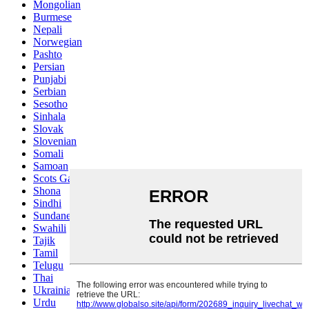
Mongolian
Burmese
Nepali
Norwegian
Pashto
Persian
Punjabi
Serbian
Sesotho
Sinhala
Slovak
Slovenian
Somali
Samoan
Scots Gaelic
Shona
Sindhi
Sundanese
Swahili
Tajik
Tamil
Telugu
Thai
Ukrainian
Urdu