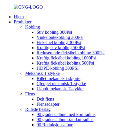
Hjem
Produkter
Kobling
Stiv kobling 300Psi
Vinkelputekobling 300Psi
Fleksibel kobling 300Psi
Kraftig stiv kobling 500Psi
Reduserende fleksibel kobling 300Psi
Kraftig fleksibel kobling 1000Psi
Kraftig fleksibel kobling 500Psi
HDPE-kobling 300PSI
Mekanisk T-stykke
Rillet mekanisk t-skjorte
Gjenget mekanisk T-stykke
U-bolt mekanisk T-stykke
Flens
Delt flens
Flensadapter
Rillede beslag
90 graders albue med kort radius
90 graders albue standardradius
90 Reduksjonsalbue